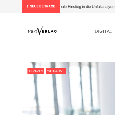
 bewerten – der ideale Einstieg in die Unfallanalyse
#Warum Logod
NEUE BEITRÄGE
DIGITAL
FINANZEN
WIRTSCHAFT