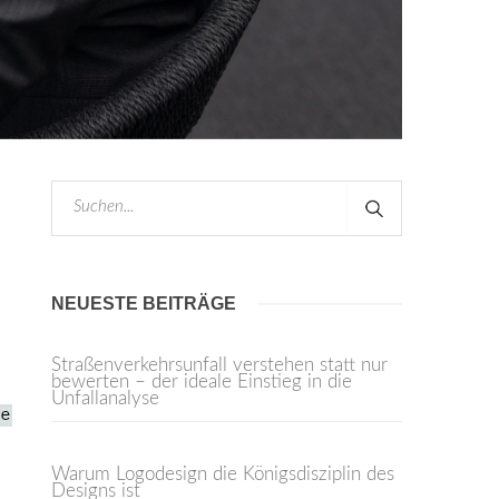
NEUESTE BEITRÄGE
Straßenverkehrsunfall verstehen statt nur
bewerten – der ideale Einstieg in die
Unfallanalyse
Warum Logodesign die Königsdisziplin des
Designs ist