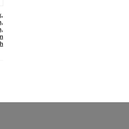
k,
n,
,
on
h