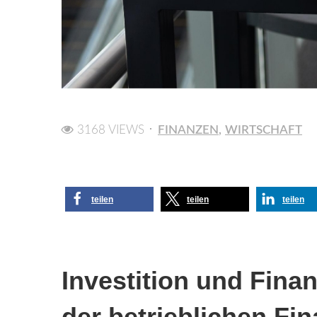
3168 VIEWS
FINANZEN
WIRTSCHAFT
teilen
teilen
teilen
Investition und Fina
der betrieblichen Fin