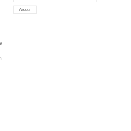
Wissen
ie
h