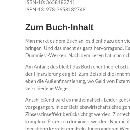
ISBN-10: 3658182741
ISBN-13: 978-3658182748
Zum Buch-Inhalt
Man merkt es dem Buch an, es dient dazu den vi
bringen. Und das macht es ganz hervorragend. Es l
Dummies“-Werken. Nach dem Lesen hat man richt
Am Anfang des bleibt das Buch eher theoretisch. 
der Finanzierung es gibt. Zum Beispiel die Inne
eben die Außenfinanzierung, wo Geld von Extern
verschiedene Wege.
Anschließend wird es mathematisch. Leider geht d
vorgegangen. In der Betriebswirtschaftslehre ge
Zinsesszinseffekt berücksichtigt werden. Zinsrec
komplexe Potenzen dominiert werden. Nur mit ihre
Investition korrekt ermitteln. Einen anderen Weg 