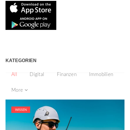
KATEGORIEN
All
Digital
Finanzen
Immobilien
More
WISSEN