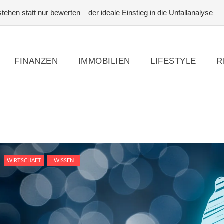
ehen statt nur bewerten – der ideale Einstieg in die Unfallanalyse
eit lernen: Techniken für spontane und geistreiche Antworten
#Pfer
#Photovoltaik zur Eigennutzung – Photovoltaik – die Komplett-Anlei
FINANZEN
IMMOBILIEN
LIFESTYLE
R
WIRTSCHAFT
WISSEN