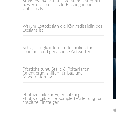
Straßenverkehrsunfall verstehen statt nur
bewerten – der ideale Einstieg in die
Unfallanalyse
Warum Logodesign die Königsdisziplin des
Designs ist
Schlagfertigkeit lernen: Techniken für
spontane und geistreiche Antworten
Pferdehaltung, Ställe & Reitanlagen:
Orientierungshilfen für Bau und
Modernisierung
Photovoltaik zur Eigennutzung –
Photovoltaik – die Komplett-Anleitung für
absolute Einsteiger