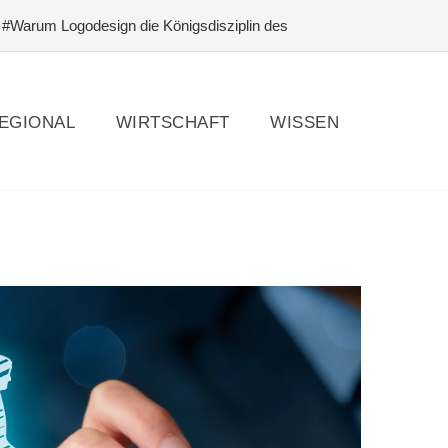
#Warum Logodesign die Königsdisziplin des
dehaltung, Ställe & Reitanlagen: Orientierungshilfen
tung für absolute Einsteiger
EGIONAL
WIRTSCHAFT
WISSEN