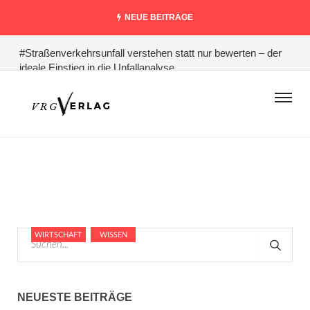
NEUE BEITRÄGE
#Straßenverkehrsunfall verstehen statt nur bewerten – der
ideale Einstieg in die Unfallanalyse
#Warum Logodesign die Königsdisziplin des Designs ist
#Schlagfertigkeit lernen: Techniken für spontane und
geistreiche Antworten
#Pferdehaltung, Ställe & Reitanlagen: Orientierungshilfen für
Bau und Modernisierung
#Photovoltaik zur Eigennutzung – Photovoltaik – die
Komplett-Anleitung für absolute Einsteiger
WIRTSCHAFT
WISSEN
NEUESTE BEITRÄGE