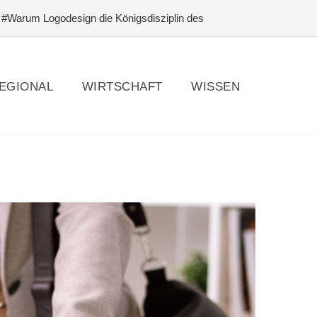
#Warum Logodesign die Königsdisziplin des
dehaltung, Ställe & Reitanlagen: Orientierungshilfen
tung für absolute Einsteiger
EGIONAL
WIRTSCHAFT
WISSEN