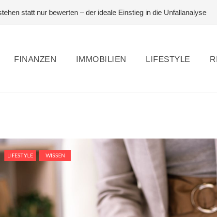
ehen statt nur bewerten – der ideale Einstieg in die Unfallanalyse
eit lernen: Techniken für spontane und geistreiche Antworten
#Pfer
#Photovoltaik zur Eigennutzung – Photovoltaik – die Komplett-Anlei
FINANZEN
IMMOBILIEN
LIFESTYLE
R
LIFESTYLE
WISSEN