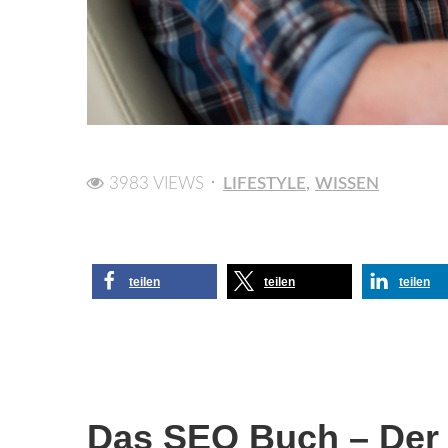
3983 VIEWS
LIFESTYLE
WISSEN
teilen
teilen
teilen
Das SEO Buch – Der W