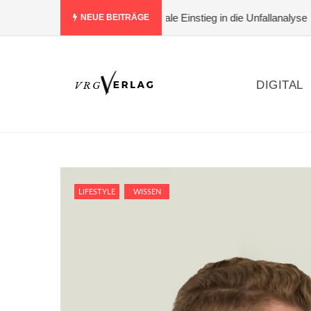
bewerten – der ideale Einstieg in die Unfallanalyse
#Warum Logode
NEUE BEITRÄGE
DIGITAL
LIFESTYLE
WISSEN