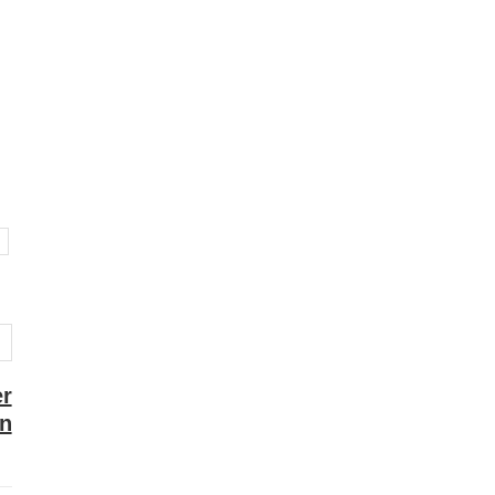
er
en